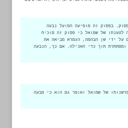
הגמרא מבארת כי גם שמואל מסתמך על פסוק. בפסוק זה מופיעה הפועל נבעה 
שמשמעותה התגלה. כדי להגיע מפסוק זה לטענתו של שמואל כי פסוק זה מוכיח 
שהמילה מבעה מתארת את הנזקים הנעשים על ידי שן הבהמה, הגמרא מביאה את 
תרגומו של רב יוסף, לפיו השן מתגלה ומסתתרת תוך כדי האכילה. אם כך, הנבעה 
הגמרא שואלת מדוע רב אינו מקבל את פרשנותו של שמואל ואומר גם הוא כי מבעה 