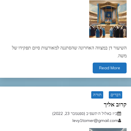
השיעור דן במצווה האחרונה שהסתננה למאורעות סיום תפקידו של
משה.
Read More
דברים
תורה
קרוב אליך
כ״ז באלול ה׳תשפ״ב (ספטמבר 23, 2022)
levy1tomer@gmail.com