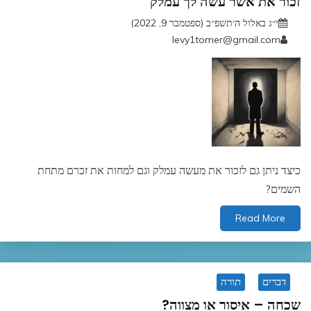
זכור את אשר עשה לך עמלק
י״ג באלול ה׳תשפ״ב (ספטמבר 9, 2022)
levy1tomer@gmail.com
כיצד ניתן גם לזכור את מעשה עמלק וגם למחות את זכרם מתחת
השמים?
Read More
דברים
תורה
שכחה – איסור או מצווה?