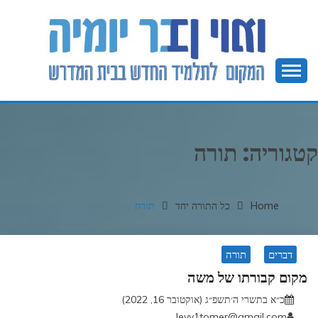
Ski
t
conten
המקום לתלמיד חדש בבית המדרש
בר יומיה
קטגוריה:
תורה
Home
כל התורה יחד
תורה
דברים
תורה
מקום קבורתו של משה
כ״א בתשרי ה׳תשפ״ג (אוקטובר 16, 2022)
levy1tomer@gmail.com