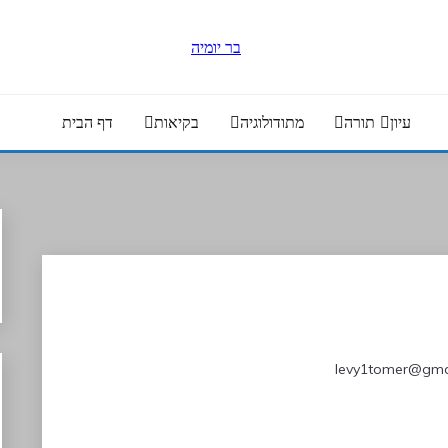
עיון
תורה
מתודולוגיה
בקיאות
דף הבית
levy1tomer@gma