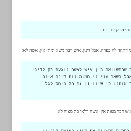
נימוקים יחד.
דתהוי לה כפרה, אבל דינין, איש דבר משא ומתן אין, אשה לא;
טענת הגמרא היא שהיינו יכולים לחשוב שההשוואה בין איש לאשה נוגעת רק לדיני 
אשר, כדי לתת לאשה אפשרות להתכפר, אבל בשאר ענייני המומונות דינם אינם 
שווה. לכן יש צורך בפסוק השני שמלמד אותנו כי שיוויון זה חל ביחס לגל 
 איש דבר מצוה אין, אשה דלאו בת מצוה לא;