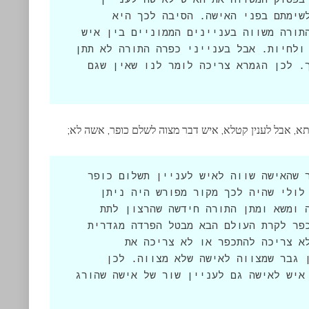
באופן דומה, הגמרא טטוענת שיש צורך בפסוק המשווה את האיש לאישה לעניין 
כפרה למרות שימת הדינים לפני האיש לשימתם בפני האישה. הסיבה לכך היא 
שהיינו יכולים לחשוב שהסיבה בגינה התורה משווה בעניינים הממוניים בין איש 
לאישה היא כדי לאפשר לאישה להתפרנס ולחיות. אבל בענייני כפרה התורה לא תתן 
לאישה להתכפר כי היא לא מצווה על כך. לכן הגמרא צריכה לומר לנו שאין שגם 
תא, אבל לענין קטלא, איש דבר מצוה לשלם כופר, אשה לא;
הגמרא ממשיכה ומסבירה למה צריך לומר שהאישה שווה לאיש לעניין תשלום כופר 
במקרה והשור המועד שלה הורג מישהו. לולי שהיה לכך מקור מפורש היה ניתן 
לחשוב שהתורה אמרה שרק בענייני כפרה ומשא ומתן התורה חידשה שהרצון לתת 
לאישה יכולת להתנהל בעולם הזה ולהתכפר לקרת העולם הבא מבטל הפרדה מגדרית 
אפשרית. אבל לעניין הרג, שם האישה לא צריכה להתכפר או לא צריכה את 
השיוויון כדי להתקיים יהיה הבדל בין גבר שמצווה לאישה שלא מצווה. לכן 
הגמרא צריכה להביא פסוק שמשווה בין איש לאישה גם לעניין שור של אישה שהורג 