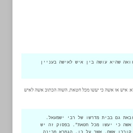
הגמרא שואלת מה המקור של המשנה להשוואה שהיא עושה בין איש לאישה בעניין 
רא: איש או אשה כי יעשו מכל חטאת, השוה הכתוב אשה לאיש
רב יהודה עונה בשמו של רב תשובה שמובאת גם בבית מדרשו של רבי ישמעאל. 
תשובה זאת מבוססת על הפסוק "איש או אשה כי יעשו מכל חטאת". בפסוק זה יש 
השוואה בין האיש לאישה לעניין חיוב קורבן אשם. אשר על כן, הגמרא מבינה 