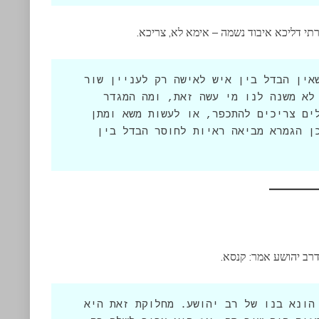
רתי דליכא איבוד נשמה – אימא לא, צריכא.
הגמרא ממשיכה ואומרת שאם היה כתוב שאין הבדל בין איש לאישה רק לעניין שור 
שהרג, היינו חושבים שכיוון שמת אדם לא משנה לנו מי עשה זאת, ומה המגדר 
שלו. אבל במקרה בו אדם לא מת, והבעלים צריכים להתכפר, או לעשות משא ומתן 
רק איש יוכל לעשות זאת ולא אישה. לכן הגמרא מביאה ראיות לחוסר הבדל בין 
דרב יהושע אמר: קנסא.
הגמרא מביאה מחלוקת בין רב פפא לרב הונא בנו של רב יהושע. מחלוקת זאת היא 