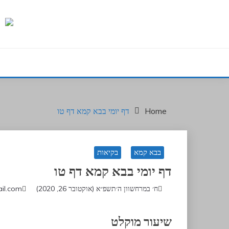
Ski
t
conten
המקום לתלמיד חדש בבית המדרש
בר יומיה
Home
דף יומי בבא קמא דף טו
בבא קמא
בקיאות
דף יומי בבא קמא דף טו
ח׳ במרחשוון ה׳תשפ״א (אוקטובר 26, 2020)
il.com
שיעור מוקלט