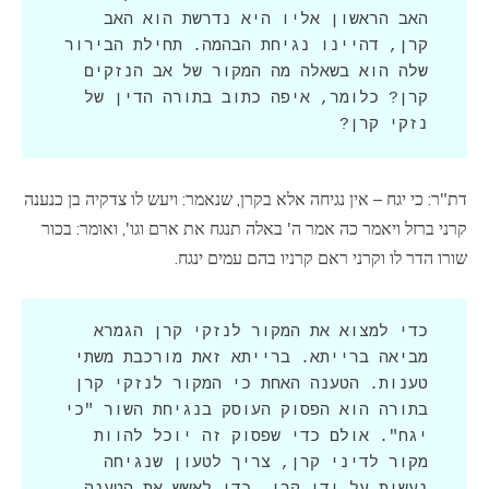
האב הראשון אליו היא נדרשת הוא האב 
קרן, דהיינו נגיחת הבהמה. תחילת הבירור 
שלה הוא בשאלה מה המקור של אב הנזקים 
קרן? כלומר, איפה כתוב בתורה הדין של 
נזקי קרן?
דת"ר: כי יגח – אין נגיחה אלא בקרן, שנאמר: ויעש לו צדקיה בן כנענה
קרני ברזל ויאמר כה אמר ה' באלה תנגח את ארם וגו', ואומר: בכור
שורו הדר לו וקרני ראם קרניו בהם עמים ינגח.
כדי למצוא את המקור לנזקי קרן הגמרא 
מביאה ברייתא. ברייתא זאת מורכבת משתי 
טענות. הטענה האחת כי המקור לנזקי קרן 
בתורה הוא הפסוק העוסק בנגיחת השור "כי 
יגח". אולם כדי שפסוק זה יוכל להוות 
מקור לדיני קרן, צריך לטעון שנגיחה 