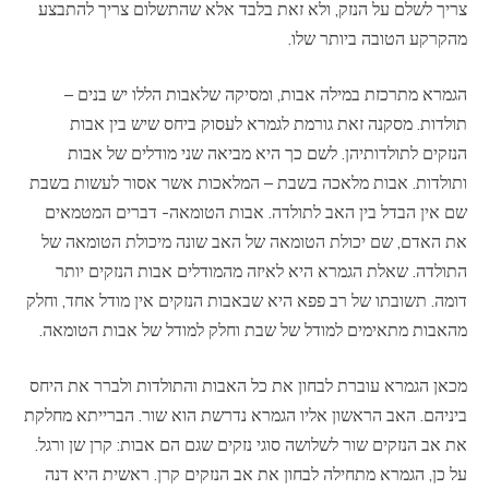
צריך לשלם על הנזק, ולא זאת בלבד אלא שהתשלום צריך להתבצע
מהקרקע הטובה ביותר שלו.
הגמרא מתרכזת במילה אבות, ומסיקה שלאבות הללו יש בנים –
תולדות. מסקנה זאת גורמת לגמרא לעסוק ביחס שיש בין אבות
הנזקים לתולדותיהן. לשם כך היא מביאה שני מודלים של אבות
ותולדות. אבות מלאכה בשבת – המלאכות אשר אסור לעשות בשבת
שם אין הבדל בין האב לתולדה. אבות הטומאה- דברים המטמאים
את האדם, שם יכולת הטומאה של האב שונה מיכולת הטומאה של
התולדה. שאלת הגמרא היא לאיזה מהמודלים אבות הנזקים יותר
דומה. תשובתו של רב פפא היא שבאבות הנזקים אין מודל אחד, וחלק
מהאבות מתאימים למודל של שבת וחלק למודל של אבות הטומאה.
מכאן הגמרא עוברת לבחון את כל האבות והתולדות ולברר את היחס
ביניהם. האב הראשון אליו הגמרא נדרשת הוא שור. הברייתא מחלקת
את אב הנזקים שור לשלושה סוגי נזקים שגם הם אבות: קרן שן ורגל.
על כן, הגמרא מתחילה לבחון את אב הנזקים קרן. ראשית היא דנה