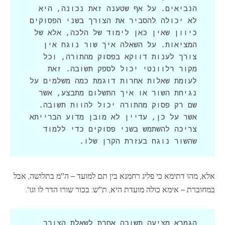
הנביאים. על אף שטענה זאת נכונה, היא 
לא יכולה להסביר את הצורך בשני הפסוקים 
כיוון שאין כאן לימוד של הלכה, אלא של 
המציאות. על השאלה איך שור נוגח אין 
צורך לענות דווקא בפסוק מהתורה, וכל 
מקור רלוונטי יכול לספק תשובה. זאת 
לעומת שאלות אחרות דוגמת כמה משלמים על 
נגיחת השור או איך התשלום מתבצע, אשר 
שם רק פסוק מהתורה יכול להוות תשובה. 
אשר על כן, עדיין לא מובן מדוע הברייתא 
צריכה להשתמש בשני פסוקים כדי ללמוד 
שהשור נוגח בעזרת הקרן שלו.
אלא, מהו דתימא כי פליג רחמנא בין תם למועד – ה"מ בתלושה, אבל
במחוברת – אימא כולה מועדת היא, ת"ש: בכור שורו הדר לו וגו'.
הגמרא מציעה תשובה אחרת לשאלת הצורך 