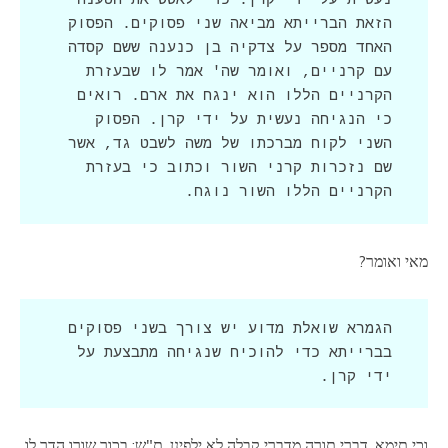
נעשית על ידי קרן. כדי לאשש את הטענה 
הזאת הברייתא מביאה שני פסוקים. הפסוק 
האחד מספר על צדקיה בן כנענה ששם קסדה 
עם קרניים, ואומר שה' אמר לו שבעזרת 
הקרניים הללו הוא ינגח את ארם. רואים 
כי הנגיחה נעשית על ידי קרן. הפסוק 
השני לקוח מברכתו של משה לשבט גד, אשר 
שם נזכרות קרני השור וכתוב כי בעזרת 
הקרניים הללו השור נוגח.
מאי ואומר?
הגמרא שואלת מדוע יש צורך בשני פסוקים 
בברייתא כדי להוכיח שנגיחה מתבצעת על 
ידי קרן.
וכי תימא, דברי תורה מדברי קבלה לא ילפינן, ת"ש: בכור שורו הדר לו.