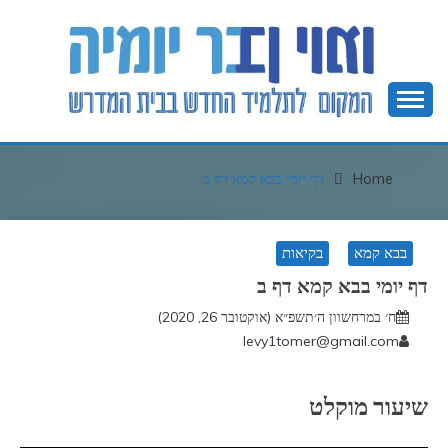
Ski
t
conten
המקום לתלמיד חדש בבית המדרש
בר יומיה
Home
דף יומי בבא קמא דף ב
בבא קמא
בקיאות
דף יומי בבא קמא דף ב
ח׳ במרחשוון ה׳תשפ״א (אוקטובר 26, 2020)
levy1tomer@gmail.com
שיעור מוקלט