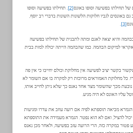
ם של תחילתו בפשיעה וסופו באונס
[2]
. תחילתו בפשיעה וסופו
ם באונסים לגביו חלוקות הלשונות השונות בדברי רב יוסף,
ונס
[3]
.
בהמה והיא יצאה לאגם ומתה לתבנית של תחילתו בפשיעה
ת אקראי למיקום הבהמה. כמו שהבהמה הייתה יכולה למות בבית
קשור בקשר יציב לפשיעה אין מחלוקת וכולם יחייבו כי אין פה
טרו. כל מחלוקת האמוראים מרוכזת רק למקרה בו אם השומר לא
ובעת מכך שהשומר מצד אחד נאנס כך שלא ניתן לחייב אותו,
 עליו האונס לא היה מגיע.
גמרא מביאה תוספתא לפיה אם רועה עוזב את עדרו ומגיעות
 יכול להציל, ואם לא הוא נפטר. הגמרא מעמידה את התוספתא
 פטור במקרה כזה, הרי הרועה עזב בפשיעה, ולאחר מכן נאנס