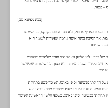
ונס – חייב. ואיכא דאמרי: אף על גב דלענין נורא פשיעותא
 – פטור.
[בבא מציעא מב.]
 המעות בצריף מרוחק, ולא טמן אותם בקרקע, כפי ששומר
בות, אך הסיבה בגינה איננה נורמה אפשרית לשומר היא
פני שריפות.
נות של דבריו. לפי הלשון האחד הוא פוסק שלמרות שהזוזים
וא חייב. בלשון השניה הניתוח הוא הפוך, כך שלמרות שהשומר
 פטור.
של תחילתו בפשיעה וסופו באונס. השומר פשע בתחילת
 והמעות נגנבו על אף שהיו שמורים מפני גניבה. יוצא
ן תחילתו בפשיעה וסופו באונס, כשלפי הלשון הראשונה השומר