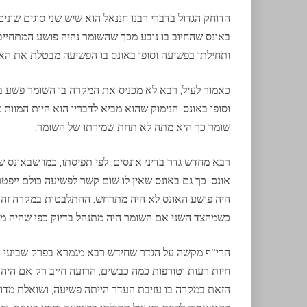
הדוחק הגדול בדברי רבנו חננאל הוא שיש שני סוגים שוני
באונס שהחיוב בו נובע מכך שהשומר נהיה פושע המתחייב ג
ותחילתו בפשיעה וסופו באונס בו הפשיעה מבטלת את הא
כאמור לעיל, רבא לא מכניס את המקרה בו השומר פשע ב
וסופו באונס. הנימוק שהוא מביא לדבריו הוא היות המוו
שומר כך היא מתה לא תחת שמירתו של השומר.
רבא מחדש גדר בדיני אונסים. לפי תפיסתו, כמו שבאונס ש
אונס, כך גם באונס שאין לו שום קשר לפשיעה כולם ייפ
היה פושע האונס לא היה מתרחש. ההתלבטות במקרה זה נ
כשמהצד השני אם השומר היה מתנהל בדיוק כפי שהיה מוטל
הרי"ף מקשה על הגדר שחידש רבא מגמרא בפרק שביעי. ה
חיות רעות וטורפות כמה כבשים, הרועה חייב רק אם היה
הזאת במקרה בו עזיבת העדר הייתה פשיעה, ושואלת מדוע