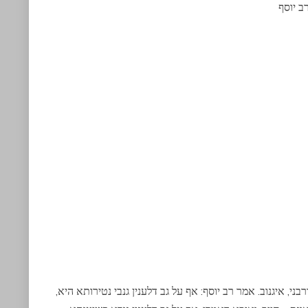
ב יוסף
ני, איגנוב. אמר רב יוסף: אף על גב דלענין גנבי נטירותא היא,