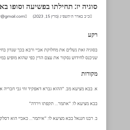
סוגיה יז: תחילתו בפשיעה וסופו בא
כ״ב באדר ה׳תשפ״ג (מרץ 15, 2023)
r@gmail.com
רקע
בסוגיה זאת נשלים את מחלוקת אביי ורבא בכך שנדון בחיד
שניכנס לחידוש נסקור את עצם הדין כפי שהוא מופיע במקו
מקורות
א. בבא מציעא מב. "ההוא גברא דאפקיד זוזי גבי חבריה א
בבא מציעא לו: "אתמר… תקפתו וירדה"
ב. רבנו חננאל בבא מציעא לו: "איתמר… כאביי הוא דסלק