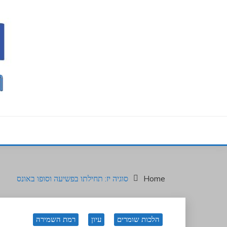
Ski
t
conten
המקום לתלמיד חדש בבית המדרש
בר יומיה
Home
סוגיה יז: תחילתו בפשיעה וסופו באונס
הלכות שומרים
עיון
רמת השמירה