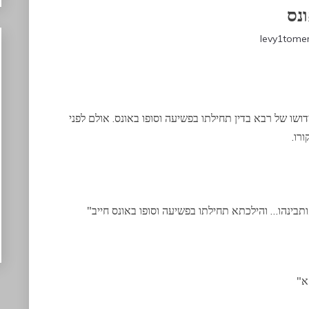
ונס
levy1tome
ושו של רבא בדין תחילתו בפשיעה וסופו באונס. אולם לפני
רו.
ותבינהו… והילכתא תחילתו בפשיעה וסופו באונס חייב"
א"