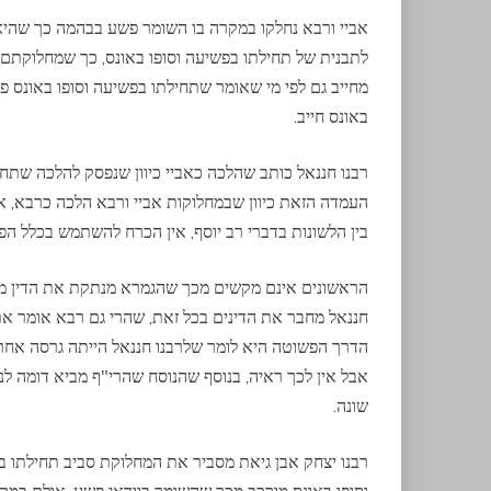
אביי ורבא נחלקו במקרה בו השומר פשע בבהמה כך שהיא 
לתבנית של תחילתו בפשיעה וסופו באונס, כך שמחלוקתם ה
מחייב גם לפי מי שאומר שתחילתו בפשיעה וסופו באונס פ
באונס חייב.
רבנו חננאל כותב שהלכה כאביי כיוון שנפסק להלכה שתחי
העמדה הזאת כיוון שבמחלוקות אביי ורבא הלכה כרבא, א
בין הלשונות בדברי רב יוסף, אין הכרח להשתמש בכלל הפס
הראשונים אינם מקשים מכך שהגמרא מנתקת את הדין מדיני
חננאל מחבר את הדינים בכל זאת, שהרי גם רבא אומר את 
הדרך הפשוטה היא לומר שלרבנו חננאל הייתה גרסה אחרת
אבל אין לכך ראיה, בנוסף שהנוסח שהרי"ף מביא דומה לנ
שונה.
רבנו יצחק אבן גיאת מסביר את המחלוקת סביב תחילתו ב
וסופו באונס מורכב מכך שהשומר בוודאי פשע, אולם במ