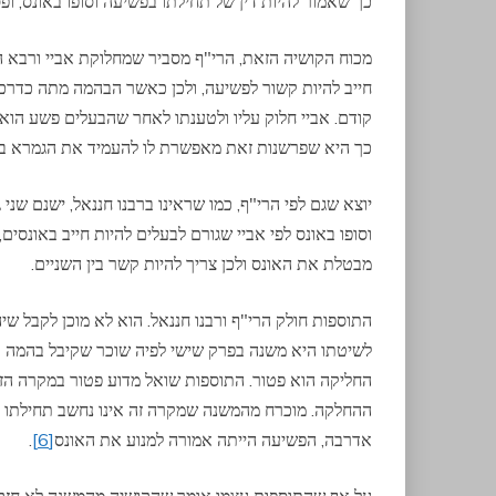
כך שאמור להיות דין של תחילתו בפשיעה וסופו באונס, ופ
מכוח הקושיה הזאת, הרי"ף מסביר שמחלוקת אביי ורבא הי
חייב להיות קשור לפשיעה, ולכן כאשר הבהמה מתה כדרכ
קודם. אביי חלוק עליו ולטענתו לאחר שהבעלים פשע הוא
כך היא שפרשנות זאת מאפשרת לו להעמיד את הגמרא בפ
יוצא שגם לפי הרי"ף, כמו שראינו ברבנו חננאל, ישנם שני
וסופו באונס לפי אביי שגורם לבעלים להיות חייב באונסים
מבטלת את האונס ולכן צריך להיות קשר בין השניים.
התוספות חולק הרי"ף ורבנו חננאל. הוא לא מוכן לקבל שי
לשיטתו היא משנה בפרק שישי לפיה שוכר שקיבל בהמה כד
החליקה הוא פטור. התוספות שואל מדוע פטור במקרה הזה
ההחלקה. מוכרח מהמשנה שמקרה זה אינו נחשב תחילתו ב
אדרבה, הפשיעה הייתה אמורה למנוע את האונס
[6]
.
על אף שהתוספות עצמו אומר שהקושיה מהמשנה לא חזקה,