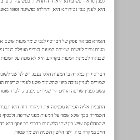
לענין נורא – פשיעותא היא, הוה תחילתו בפשיעה וסופו בא
היא, לענין גנבי נטירותא היא, ותחלתו בפשיעה וסופו באונס
הגמרא מביאה פסק של רב יוסף לגבי שומר מעות ששם את
מעות צריך לעשות. שמירת המעות בצריף מועילה כנגד גני
שבניגוד לטמינת המעות בקרקע, היא לא מגנה על המעות מ
רב יוסף דן במקרה בו המעות הללו נגנבו, ויש לנו שני לשו
שמורים לעניין גניבה כיוון שהשומר פשע לעניין שריפות ה
פשע לעניין שריפה הזוזים היו שמורים מגניבה, ולכן השומר
התבנית אליה הגמרא מכניסה את המקרה הזה היא תבנית 
השמירה בכך שלא שמר על המעות מפני שריפה, ולבסוף נאנס
שהמחלוקת שיש בין שתי הלשונות בדברי רב יוסף היא בדי
חייב במקרה כזה, ולפי הלשון השניה השומר פטור.