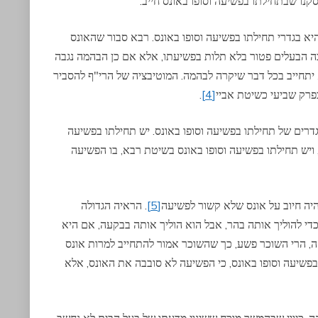
סקנו שבתחילתו בפשיעה וסופו באונס חייב.
א בגדרי תחילתו בפשיעה וסופו באונס. רבא סבור שהאונס
ה הבעלים פטור בלא תלות בפשיעתו, אלא אם כן הבהמה נגבה
 יתחייב בכל דבר שיקרה לבהמה. המוטיבציה של הרי"ף להסביר
רק שביעי כשיטת אביי
[4]
.
 גדרים של תחילתו בפשיעה וסופו באונס. יש תחילתו בפשיעה
, ויש תחילתו בפשיעה וסופו באונס בשיטת רבא, בו הפשיעה
היה חיוב על אונס שלא קשור לפשיעה
[5]
. הראיה הגדולה
י להוליך אותה בהר, אבל הוא הוליך אותה בבקעה, אם היא
, הרי השוכר פשע, כך שהשוכר אמור להתחייב למרות אונס
פשיעה וסופו באונס, כי הפשיעה לא סובבה את האונס, אלא
 כיוון שבהמשך מוכח ששינוי מדעתו של בעל הבית לא נחשב