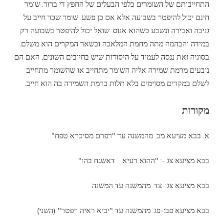
התחייבותם של השומרים כלפי הבעלים של החפץ די ברור. שומר
חינם יכול להיפטר בשבועה אלא אם כן פשע. שומר שכר חייב על
גניבה ואבידה ונשבע כשהוא אנוס. שואל יכול להיפטר בשבועה רק
במידה והבהמה מתה מחמת המלאכה ובשאר המקרים הוא משלם.
בסוגיה זאת ננסה לעמוד על היסודות שיש בחיובים השונים, האם הם
נובעים מרמת שמירה אליה השומר מתחייב או שהשומר מתחייב
לשלם במקרים מסוימים בלא תלות ברמת השמירה בה הוא חייב.
מקורות
א. בבא מציעא מב. מהמשנה עד "רפרם מסיכרא טפח"
בבא מציעא צג.-: "ההוא רעיא… דאשגח בהו"
בבא מציעא צג:-צד. מהמשנה עד המשנה
בבא מציעא פב:-פג. מהמשנה עד "יביא ראיה ויפטר" (השני)