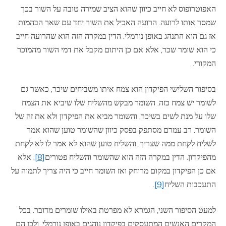
האפוטרופוס לא חייב כיוון שהוא הציב שמירה טובה על השור בכך
שמסר אותו לרועה. הרועה האכיל את השור יחד עם שאר הבהמות
אז גם הוא התנהג באופן נורמלי. הדין במקרה הזה הוא שהרועה חייב
כי הוא שומר שכר, אלא אם כן היתום מקבל את דמי השור מהמוכר
המקורי.
בסיפור השלישי הפיקדון הוא צמח איתו משביחים שיכר, כאשר גם
לשומר יש צמח כזה. השומר מבקש מהשליח שלו שיביא את הצמח
שלו על מנת לשים בשיכר, והשומר מביא את הפיקדון ולא את זה של
השומר. רב עמרם מסתפק בפסק כיוון שהשומר טוען שהוא אמר
לשליח לקחת ממה שצריך, והשליח טוען שהוא לא אמר לו לא לקחת
מהפיקדון. הדין במקרה הזה הוא שהשומר והשליח פטורים
[8]
, אלא
אם כן הפיקדון במקום מרוחק ואז השומר חייב כי היה צריך לתמוה על
התעכבות השליח
[9]
.
למעט הסיפור השני, הגמרא לא מפרטת באילו שומרים מדובר. בכל
המקרים האנשים המתעסקים בפיקדון נוהגים באופן נורמלי, ולכן הם