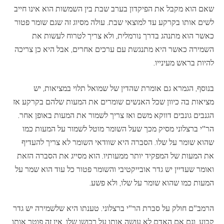
שאם הוא מקבל את הפיקדון בערב שבת בין השמשות הוא אינו חייב
לשים אותו בקרקע עד למוצאי שבת. עולה מסיוג זה שגם שומר פטור
כאשר הוא מתנהג בדרך נורמלית, ולא צריך לטרוח לעשות את
השמירה כאשר היא מתנגשת עם ערכים אחרים, אבל היא כן צריכה
להיות בראש מעינייו.
בנוסף, הגמרא גם אומרת שהדין של שמואל תלוי במציאות, יש
מציאות בה כיוון שכל האנשים שומרים את המעות שלהם בקרקע אז
הגנבים גונבים דווקא משם ואז צריך לשמור את המעות באופן אחר.
הר"י ברצלוני מסיק מכך שעל השומר מוטל לשמור על המעות כמו
שהוא שומר על שלו. הסברה היא שוודאי השומר לא צריך להעדיף
את המעות של המפקיד יותר ממעותיו. הוא מסייג את הסברה הזאת
ואומר שעדיין יש גדר אובייקטיבי והשומר פטור כל עוד הוא שמר על
המעות כמו שהוא שומר על שלו, ולא פשע.
הרמב"ם חולק על סברת הר"י ברצלוני. טענתו היא שלשמירה יש גדר
קבוע, וגם אם האדם לא עושה אותו על רכושו שלו, אין זה פוטר אותו