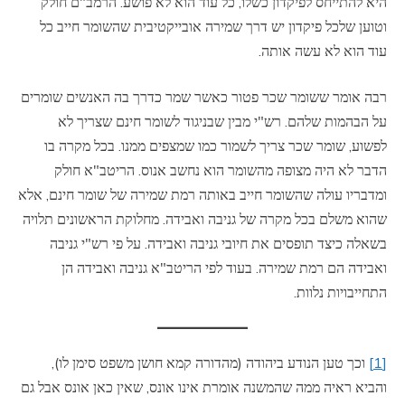
היא להתייחס לפיקדון כשלו, כל עוד הוא לא פושע. הרמב"ם חולק
וטוען שלכל פיקדון יש דרך שמירה אובייקטיבית שהשומר חייב כל
עוד הוא לא עשה אותה.
רבה אומר ששומר שכר פטור כאשר שמר כדרך בה האנשים שומרים
על הבהמות שלהם. רש"י מבין שבניגוד לשומר חינם שצריך לא
לפשוע, שומר שכר צריך לשמור כמו שמצפים ממנו. בכל מקרה בו
הדבר לא היה מצופה מהשומר הוא נחשב אנוס. הריטב"א חולק
ומדבריו עולה שהשומר חייב באותה רמת שמירה של שומר חינם, אלא
שהוא משלם בכל מקרה של גניבה ואבידה. מחלוקת הראשונים תלויה
בשאלה כיצד תופסים את חיובי גניבה ואבידה. על פי רש"י גניבה
ואבידה הם רמת שמירה. בעוד לפי הריטב"א גניבה ואבידה הן
התחייבויות נלוות.
[1]
וכך טען הנודע ביהודה (מהדורה קמא חושן משפט סימן לו),
והביא ראיה ממה שהמשנה אומרת אינו אונס, שאין כאן אונס אבל גם