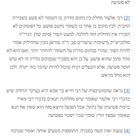
לא פשיעה.
[2]
רבי אלעזר מחלק בין מקום מדרון, בו השומר לא פשע בשבירת
החבית, לבין מקום בו אחר בו כשומר נחשב פושע. כל הפוסקים לא
הזכירו את החילוק הזה להלכה, למעט הטור (סימן שד). הגרי"ד
סולובייצ'יק (רשימות שיעורים פב: ד"ה גמרא) מבין שהחילוק אמור
להיות הפוך, שהרי במקום מדרון על השומר להיזהר יותר, ואם הוא לא
נזהר סימן שהוא פושע. על כן הוא מסביר שבמקום מדרון זה לא שיש
חוסר פשיעה, אלא הבעלים הניח שיכול להיות שדבר כזה יקרה, ולכן
הוא מחל מראש.
[3]
נראה שהמוטיבציה של רבי חייא בר אבא היא בעיקר הדוחק שיש
בדברי רבי אלעזר שאומר שיש מחלוקת תנאים בדברי רבי מאיר
ברמת פשיעתו של נתקל, אבל הפועל היוצא מזה הוא שאין אף תנא
שאומר שמצד הדין שומר שכר ייפטר בפשיעה.
[4]
טענה זאת קשה בסברה. התוספות מטעים אותה ואומר שגניבה