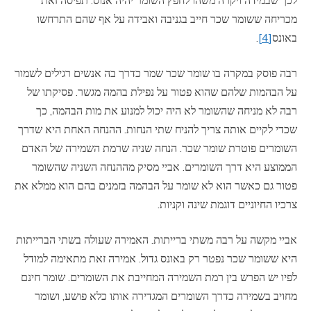
לכך שבמידה ויקרה משהו לחפץ השומר יהיה אנוס. תפיסה זאת
מכריחה ששומר שכר חייב בגניבה ואבידה על אף שהם התרחשו
באונס
[4]
.
רבה פוסק במקרה בו שומר שכר שמר כדרך בה אנשים רגילים לשמור
על הבהמות שלהם שהוא פטור על נפילת בהמה מגשר. פסיקתו של
רבה לא מניחה שהשומר לא היה יכול למנוע את מות הבהמה, כך
שכדי לקיים אותה צריך להניח שתי הנחות. ההנחה האחת היא שדרך
השומרים פוטרת שומר שכר. הנחה שניה שרמת השמירה של האדם
הממוצע היא דרך השומרים. אביי מסיק מההנחה השניה שהשומר
פטור גם כאשר הוא לא שומר על הבהמה בזמנים בהם הוא ממלא את
צרכיו החיוניים דוגמת שינה וקניות.
אביי מקשה על רבה משתי ברייתות. האמירה שעולה בשתי הברייתות
היא ששומר שכר נפטר רק באונס גדול. אמירה זאת מתאימה למודל
לפיו יש הפרש בין רמת השמירה המחייבת את השומרים. שומר חינם
מחויב בשמירה כדרך השומרים המגדירה אותו כלא פושע, ושומר