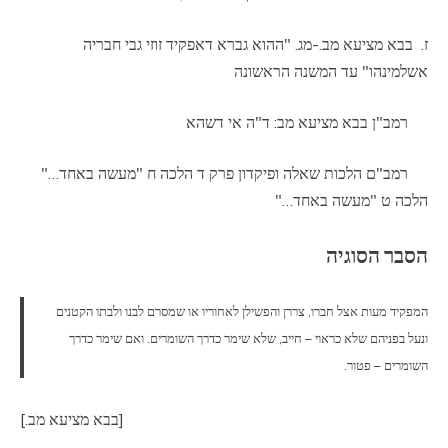
ז. בבא מציעא מב.-מג. "ההוא גברא דאפקיד זוזי גבי חבריה
אשלמינהו" עד המשנה הראשונה
רמב"ן בבא מציעא מב: ד"ה אי דשהא
רמב"ם הלכות שאלה ופיקדון פרק ד הלכה ח "מעשה באחד…"
הלכה ט "מעשה באחד…"
הסבר הסוגיה
המפקיד מעות אצל חברו, צררן והפשילן לאחוריו או שמסרם לבנו ולבתו הקטנים
ונעל בפניהם שלא כראוי – חייב, שלא שימר כדרך השומרים. ואם שימר כדרך
השומרים – פטור.
[בבא מציעא מב.]