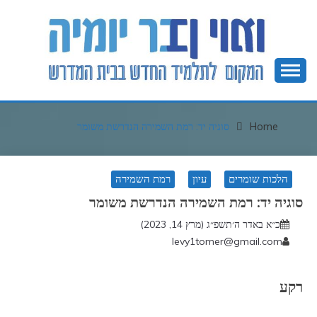
Ski
t
conten
המקום לתלמיד חדש בבית המדרש
בר יומיה
Home
סוגיה יד: רמת השמירה הנדרשת משומר
הלכות שומרים
עיון
רמת השמירה
סוגיה יד: רמת השמירה הנדרשת משומר
כ״א באדר ה׳תשפ״ג (מרץ 14, 2023)
levy1tomer@gmail.com
רקע