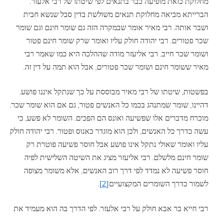
מחלוקת כזאת מופיעה כבר בתנאים לפי שיטתו של רבי אלעזר.
הברייתא מביאה מחלוקת תנאים משולשת בדין סבל שנשא חבית
ושבר אותה. רבי מאיר אומר שבמקרה הזה גם שומר חינם וגם שומר
שכר פטורים. רבי יהודה חולק עליו ואומר שרק שומר חינם פטור
ושומר שכר חייב. רבי אליעזר מודה שההלכה היא כמו שאמר רבי
מאיר ששומר חינם ושומר שכר פטורים, אבל הוא תמה על דין זה.
בפשטות, שיטתו של רבי מאיר מבוססת על כך שנתקל איננו פושע.
דהיינו, שומר שמתנהג בכמו כל האנשים פטור, גם אם הוא שומר שכר.
מוכרח מדברים אלו שפשיעה ואונס הם הפכים. השומר לא פשע, כי
עשה כדרך כל האנשים, ולכן הוא מוגדר כאנוס ופטור. רבי יהודה חולק
עליו ואומר שאולי נתקל אינו פושע אבל חוסר פשיעה פוטרת רק
שומר חינם מלשלם. רבי אליעזר מציג את השיטה השלישית לפיה
חוסר פשיעה לא נמדד לפי דרך רוב האנשים, אלא משומר מצופה
לשמור כדרך השומרים המקצועיים
[2]
.
רבי חייא בר אבא חולק על רבי אלעזר. לפי הדרך בה הוא מעמיד את