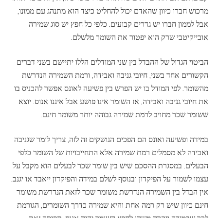
מרכוש חברו כיוון שהאדם יכול להחליט כיצד הוא מתנהג עם ממונו,
אבל לממון חברו יש גדרים קבועים. כלפי כל חפץ יש סוג שמירה
אובייקיטבי שרק הוא יפטור את השומר מלשלם.
הביטוי הגדול של ההבדל בין שני המודלים הללו יתיישם בשני דברים
הקשורים אחד בשני, חיובי גניבה ואבידה, ורמת השמירה הנדרשת
מהשומר. לפי המודל בו יש הפרש בין פשיעה לאונס אפשר להכניס בו
את חיובי גניבה ואבידה, אז השומר אינו פושע אבל איננו אנוס. יוצא
ששומר שכר מחויב לרמת שמירה גבוהה יותר משומר חינם.
במידה ופשיעה ואונס הם הפכים הנושקים זה לזה, צריך לומר שגניבה
ואבידה לא מסמלים רמת שמירה אלא התחייבויות של השומר כלפי
הבעלים. במסגרת ההסכם שיש בין שומר שכר לבעלים הוא מקבל על
עצמו לשמור על הפיקדון ובנוסף לשלם במידה והפיקדון ייאבד או יגנב.
אין הבדל בין השמירה הנדרשת משומר שכר לזאת הנדרשת משומר
חינם כיוון שיש רק רמה אחת והיא שמירה כדרך השומרים, הגורמת