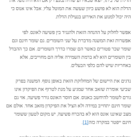
הדלת של ביתו, יוצא שבאירוע שהיה נמנע רק אם הוא היה נועל את
הדלת הוא לא פושע כיוון שעשה את המוטל עליו, אבל אינו אנוס כי
היה יכול למנוע את האירוע בנעילת הדלת.
אפשר לחלוק על ההנחה הזאת ולהנגיד בין פשיעה לאונס. לפי
אפשרות זאת המשנה מדברת על שני השומרים. גם שומר חינם וגם
שומר שכר פטורים כאשר הם שמרו כדרך השומרים. אם כך ההבדל
בין השומרים הוא לא ברמת השמירה אליה הם מחוייבים, אלא
באחריות שיש להם כלפי הבעלים.
נדגים את היישום של המחלוקת הזאת באופן נוסף. המשנה בפרק
שביעי אומרת שזאב אחד שמגיע על מנת לטרוף את הפיקדון אינו
גורם לשומר להיחשב כאנוס. אם חוסר האונס גורר פשיעה, אזי גם
שומר חינם יתחייב במידה ולא הציל את הפיקדון מזאב אחד. אולם אם
מצב שאיננו אונס הוא לא בהכרח פשיעה, יש מקום לטעון ששומר
חינם ייפטר במקרה כזה
[1]
.