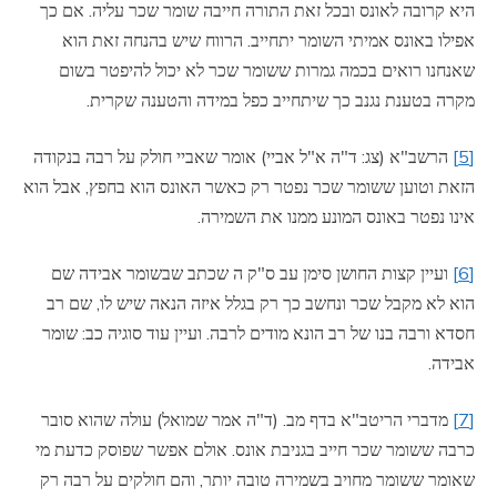
היא קרובה לאונס ובכל זאת התורה חייבה שומר שכר עליה. אם כך
אפילו באונס אמיתי השומר יתחייב. הרווח שיש בהנחה זאת הוא
שאנחנו רואים בכמה גמרות ששומר שכר לא יכול להיפטר בשום
מקרה בטענת נגנב כך שיתחייב כפל במידה והטענה שקרית.
[5]
הרשב"א (צג: ד"ה א"ל אביי) אומר שאביי חולק על רבה בנקודה
הזאת וטוען ששומר שכר נפטר רק כאשר האונס הוא בחפץ, אבל הוא
אינו נפטר באונס המונע ממנו את השמירה.
[6]
ועיין קצות החושן סימן עב ס"ק ה שכתב שבשומר אבידה שם
הוא לא מקבל שכר ונחשב כך רק בגלל איזה הנאה שיש לו, שם רב
חסדא ורבה בנו של רב הונא מודים לרבה. ועיין עוד סוגיה כב: שומר
אבידה.
[7]
מדברי הריטב"א בדף מב. (ד"ה אמר שמואל) עולה שהוא סובר
כרבה ששומר שכר חייב בגניבת אונס. אולם אפשר שפוסק כדעת מי
שאומר ששומר מחויב בשמירה טובה יותר, והם חולקים על רבה רק