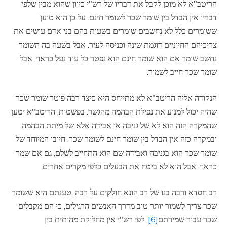
הריטב"א לא מוכן לקבל את דבריו של רש"י כיוון שהוא מבין שלפי
דבריו אין הבדל בין שומר שכר לשומר חינם. על כן הוא טוען
ששומרים כלל לא נחשבים שומרים בשעות בהם בני אדם עושים את
צריכיהם החיוניים דוגמת שינה וכניסה לעיר. אבל בשעה בה השומר
נחשב שומר אם הוא שומר חינם הוא נפטר כל עוד נעל כראוי, אבל
שומר שכר חייב לשמור.
הנקודה אליה הריטב"א לא מתייחס היא כיצד רבה פוטר שומר שכר
שהיה יכול למנוע את נפילת הבהמה מהגשר. בפשטות, הריטב"א יטען
שהמקרה הזה הוא לא של גניבה או אבידה אלא של מיתת הבהמה,
ובמקרה כזה אין הבדל בין שומר חינם לשומר שכר. חיובו המיוחד של
שומר שכר הוא בגניבה ואבידה שם הוא התחייב לשלם, גם אם שמר
כראוי, אבל הוא לא ביטח את הבעלים כלפי מקרים אחרים.
רב חסדא ורבה בנו של רב הונא חולקים על רבה. טענתם היא ששומר
שכר צריך לשמור יותר טוב מדרך האנשים הרגילים, כי הם מקבלים
שכר עבור שמירתם
[6]
. לפי רש"י אין מחלוקת מהותית בין