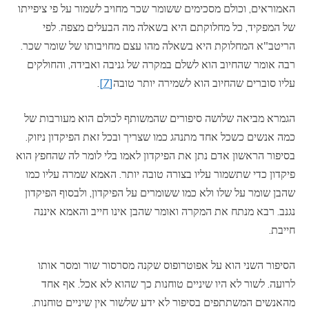
האמוראים, וכולם מסכימים ששומר שכר מחויב לשמור על פי ציפייתו
של המפקיד, כל מחלוקתם היא בשאלה מה הבעלים מצפה. לפי
הריטב"א המחלוקת היא בשאלה מהו עצם מחויבותו של שומר שכר.
רבה אומר שהחיוב הוא לשלם במקרה של גניבה ואבידה, והחולקים
עליו סוברים שהחיוב הוא לשמירה יותר טובה
[7]
.
הגמרא מביאה שלושה סיפורים שהמשותף לכולם הוא מעורבות של
כמה אנשים כשכל אחד מתנהג כמו שצריך ובכל זאת הפיקדון ניזוק.
בסיפור הראשון אדם נתן את הפיקדון לאמו בלי לומר לה שהחפץ הוא
פיקדון כדי שתשמור עליו בצורה טובה יותר. האמא שמרה עליו כמו
שהבן שומר על שלו ולא כמו ששומרים על הפיקדון, ולבסוף הפיקדון
נגנב. רבא מנתח את המקרה ואומר שהבן אינו חייב והאמא איננה
חייבת.
הסיפור השני הוא על אפוטרופוס שקנה מסרסור שור ומסר אותו
לרועה. לשור לא היו שיניים טוחנות כך שהוא לא אכל. אף אחד
מהאנשים המשתתפים בסיפור לא ידע שלשור אין שיניים טוחנות.