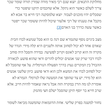
מחלוקת התנאים, יוצא שגם רבי מאיר מודה שמדין תורה שומר שכר
צריך לשלם כאשר הוא נתקל, אלא שחכמים תיקנו שיפטר כדי
שסבלים יהיו מוכנים לעבוד. יוצא שלמסקנה רבי חייא בר אבא לא
מקבל את טענתו של רבי אלעזר שיכול להיות ששומר שכר ייפטר
כאשר עשה כדרך בני האדם
[3]
.
מצב ביניים נוסף שהגמרא שם דנה בו הוא סבל שנושא לבדו חבית
שאדם אחד לא יכול לסחוב אותה ולשניים היא קלה מידי. הגדר של
מקרה זה הוא קרוב לאונס וקרוב לפשיעה. במידה והסבל היה סוחב
לבדו דבר שרק שני אנשים יכולים להרים ודאי שהוא פושע. לכאורה
ההבדל בין המקרים נעוץ בדרך הפעולה הנורמלית. על אף שהסבל לא
יכול לסחוב לבדו את המשא ולכן הוא ודאי פושע, כיוון שלשני אנשים
הוא קל מידי, יש צד שהופך את המעשה שלו לנורמלי. הגמרא לא
אומרת לנו מה הדין במקרה הזה אבל נראה שאמור להיות חייב, אלא
שרב חייא בר יוסף תיקן שהסבל ישלם חצי מהנזק.
נחזור למשנה בפרק שלישי. אחת הדוגמאות שהמשנה מביאה לשומר